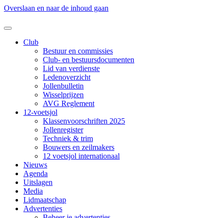
Overslaan en naar de inhoud gaan
Club
Bestuur en commissies
Club- en bestuursdocumenten
Lid van verdienste
Ledenoverzicht
Jollenbulletin
Wisselprijzen
AVG Reglement
12-voetsjol
Klassenvoorschriften 2025
Jollenregister
Techniek & trim
Bouwers en zeilmakers
12 voetsjol internationaal
Nieuws
Agenda
Uitslagen
Media
Lidmaatschap
Advertenties
Beheer je advertenties