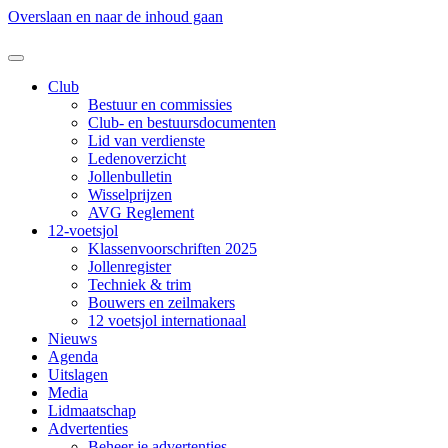
Overslaan en naar de inhoud gaan
Club
Bestuur en commissies
Club- en bestuursdocumenten
Lid van verdienste
Ledenoverzicht
Jollenbulletin
Wisselprijzen
AVG Reglement
12-voetsjol
Klassenvoorschriften 2025
Jollenregister
Techniek & trim
Bouwers en zeilmakers
12 voetsjol internationaal
Nieuws
Agenda
Uitslagen
Media
Lidmaatschap
Advertenties
Beheer je advertenties