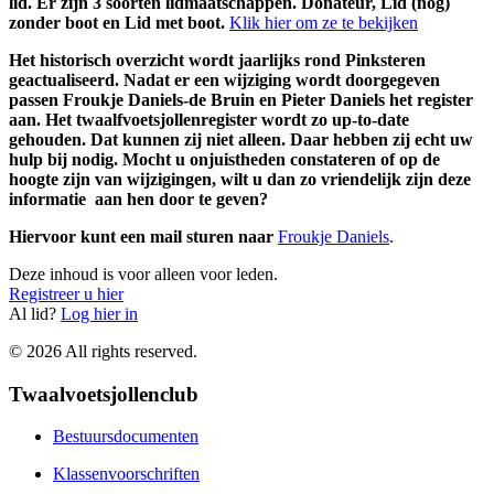
lid. Er zijn 3 soorten lidmaatschappen. Donateur, Lid (nog)
zonder boot en Lid met boot.
Klik hier om ze te bekijken
Het historisch overzicht wordt jaarlijks rond Pinksteren
geactualiseerd. Nadat er een wijziging wordt doorgegeven
passen Froukje Daniels-de Bruin en Pieter Daniels het register
aan. Het twaalfvoetsjollenregister wordt zo up-to-date
gehouden. Dat kunnen zij niet alleen. Daar hebben zij echt uw
hulp bij nodig. Mocht u onjuistheden constateren of op de
hoogte zijn van wijzigingen, wilt u dan zo vriendelijk zijn deze
informatie aan hen door te geven?
Hiervoor kunt een mail sturen naar
Froukje Daniels
.
Deze inhoud is voor alleen voor leden.
Registreer u hier
Al lid?
Log hier in
©
2026
All rights reserved.
Twaalvoetsjollenclub
Bestuursdocumenten
Klassenvoorschriften