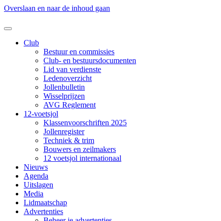
Overslaan en naar de inhoud gaan
Club
Bestuur en commissies
Club- en bestuursdocumenten
Lid van verdienste
Ledenoverzicht
Jollenbulletin
Wisselprijzen
AVG Reglement
12-voetsjol
Klassenvoorschriften 2025
Jollenregister
Techniek & trim
Bouwers en zeilmakers
12 voetsjol internationaal
Nieuws
Agenda
Uitslagen
Media
Lidmaatschap
Advertenties
Beheer je advertenties