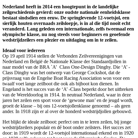
Nederland heeft in 2014 een hoogtepunt in de landelijke
zeilgeschiedenis gevierd: onze oudste nationale eenheidsklasse
bestaat sindsdien een eeuw. De springlevende 12-voetsjol, een
sierlijk houten overnaads zeilsloepje, is in al die tijd nooit echt
veranderd. Lang geleden een internationale, zelfs tweemaal een
olympische klasse, nu nog steeds voor beginners en geoefende
wedstrijdzeilers een plezier en uitdaging om in te zeilen.
Ideaal voor iedereen
Op 19 april 1914 stellen de Verbonden Zeilvereenigingen van
Nederland en België de Nationale Klasse der Standaardjollen in
naar model van de BRA `A’ Class One-Design Dinghy. Die ‘A’ -
Class Dinghy was het ontwerp van George Cockshot, dat de
prijsvraag van de Engelse Boat Racing Association won voor een
twaalf voet lange zeilboot die ook als bijboot kon dienen. In
Engeland is het succes van de ‘A’ -Class beperkt door het uitbreken
van de Wereldoorlog in 1914. In neutraal Nederland, waar in deze
jaren het zeilen een sport voor de ‘gewone man’ en de jeugd wordt,
groeit de klasse – bij ons 12-voetsjollenklasse genoemd – als geen
ander. In 1918 zijn er al over de honderd wedstrijdjollen gebouwd.
Het blijkt de ideale zeilboot: perfect om in te leren zeilen, bij jonge
wedstrijdzeilers populair en dé boot onder zeilsters. Het succes zet
door: in 1919 wordt de 12-voetsjol internationaal erkend en in 1920