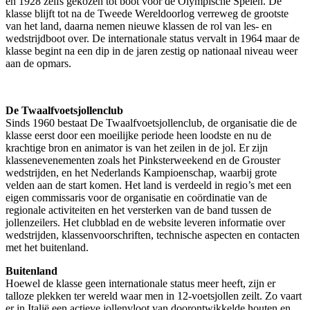
en 1928 zelfs gekozen tot boot voor de Olympische Spelen. De
klasse blijft tot na de Tweede Wereldoorlog verreweg de grootste
van het land, daarna nemen nieuwe klassen de rol van les- en
wedstrijdboot over. De internationale status vervalt in 1964 maar de
klasse begint na een dip in de jaren zestig op nationaal niveau weer
aan de opmars.
De Twaalfvoetsjollenclub
Sinds 1960 bestaat De Twaalfvoetsjollenclub, de organisatie die de
klasse eerst door een moeilijke periode heen loodste en nu de
krachtige bron en animator is van het zeilen in de jol. Er zijn
klassenevenementen zoals het Pinksterweekend en de Grouster
wedstrijden, en het Nederlands Kampioenschap, waarbij grote
velden aan de start komen. Het land is verdeeld in regio’s met een
eigen commissaris voor de organisatie en coördinatie van de
regionale activiteiten en het versterken van de band tussen de
jollenzeilers. Het clubblad en de website leveren informatie over
wedstrijden, klassenvoorschriften, technische aspecten en contacten
met het buitenland.
Buitenland
Hoewel de klasse geen internationale status meer heeft, zijn er
talloze plekken ter wereld waar men in 12-voetsjollen zeilt. Zo vaart
er in Italië een actieve jollenvloot van doorontwikkelde houten en