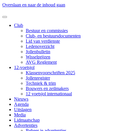
Overslaan en naar de inhoud gaan
Club
Bestuur en commissies
Club- en bestuursdocumenten
Lid van verdienste
Ledenoverzicht
Jollenbulletin
Wisselprijzen
AVG Reglement
12-voetsjol
Klassenvoorschriften 2025
Jollenregister
Techniek & trim
Bouwers en zeilmakers
12 voetsjol internationaal
Nieuws
Agenda
Uitslagen
Media
Lidmaatschap
Advertenties
Beheer je advertenties