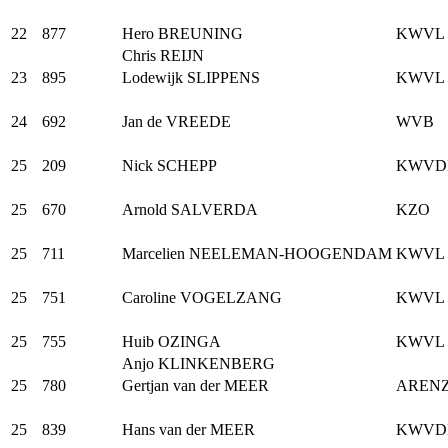
22
877
Hero BREUNING
KWVL
Chris REIJN
23
895
Lodewijk SLIPPENS
KWVL
24
692
Jan de VREEDE
WVB
25
209
Nick SCHEPP
KWVD
25
670
Arnold SALVERDA
KZO
25
711
Marcelien NEELEMAN-HOOGENDAM
KWVL
25
751
Caroline VOGELZANG
KWVL
25
755
Huib OZINGA
KWVL
Anjo KLINKENBERG
25
780
Gertjan van der MEER
AREN
25
839
Hans van der MEER
KWVD