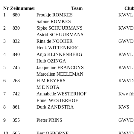
Nr
Zeilnummer
Team
Clu
1
680
Froukje ROMKES
KWVL
Sabine ROMKES
2
830
Sipke SCHUURMANS
KWVD
Astrid SCHUURMANS
3
832
Rina de NOOIJER
GWVD
Henk WITTENBERG
4
840
Anjo KLINKENBERG
KWVL
Huib OZINGA
5
745
Jacqueline FRANCOYS
KWVL
Marcelien NEELEMAN
6
268
H M REYERS
KWVD
M E NOTA
7
742
Annabelle WESTERHOF
Kwv fri
Emiel WESTERHOF
8
861
Durk ZANDSTRA
KWS
9
355
Pieter PRINS
GWVD
10
665
Bert OSBORNE
KWVD