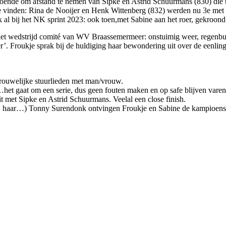
doende om afstand te nemen van Sipke en Astrid Schuurmans (830) di
e vinden: Rina de Nooijer en Henk Wittenberg (832) werden nu 3e met
k al bij het NK sprint 2023: ook toen,met Sabine aan het roer, gekroo
et wedstrijd comité van WV Braassemermeer: onstuimig weer, regenbuie
 Froukje sprak bij de huldiging haar bewondering uit over de eenlingen 
rouwelijke stuurlieden met man/vrouw.
…het gaat om een serie, dus geen fouten maken en op safe blijven var
 met Sipke en Astrid Schuurmans. Veelal een close finish.
j haar…)
Tonny Surendonk ontvingen Froukje en Sabine de kampioen