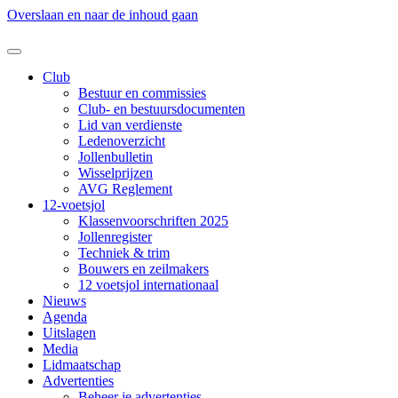
Overslaan en naar de inhoud gaan
Club
Bestuur en commissies
Club- en bestuursdocumenten
Lid van verdienste
Ledenoverzicht
Jollenbulletin
Wisselprijzen
AVG Reglement
12-voetsjol
Klassenvoorschriften 2025
Jollenregister
Techniek & trim
Bouwers en zeilmakers
12 voetsjol internationaal
Nieuws
Agenda
Uitslagen
Media
Lidmaatschap
Advertenties
Beheer je advertenties