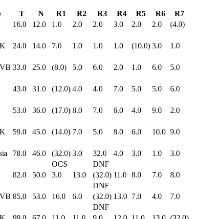
b
T
N
R1
R2
R3
R4
R5
R6
R7
16.0
12.0
1.0
2.0
2.0
3.0
2.0
2.0
(4.0)
K
24.0
14.0
7.0
1.0
1.0
1.0
(10.0)
3.0
1.0
VB
33.0
25.0
(8.0)
5.0
6.0
2.0
1.0
6.0
5.0
43.0
31.0
(12.0)
4.0
4.0
7.0
5.0
5.0
6.0
53.0
36.0
(17.0)
8.0
7.0
6.0
4.0
9.0
2.0
K
59.0
45.0
(14.0)
7.0
5.0
8.0
6.0
10.0
9.0
sia
78.0
46.0
(32.0)
3.0
32.0
4.0
3.0
1.0
3.0
OCS
DNF
82.0
50.0
3.0
13.0
(32.0)
11.0
8.0
7.0
8.0
DNF
VB
85.0
53.0
16.0
6.0
(32.0)
13.0
7.0
4.0
7.0
DNF
K
99.0
67.0
11.0
11.0
9.0
12.0
11.0
13.0
(32.0)