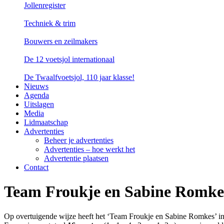
Jollenregister
Techniek & trim
Bouwers en zeilmakers
De 12 voetsjol internationaal
De Twaalfvoetsjol, 110 jaar klasse!
Nieuws
Agenda
Uitslagen
Media
Lidmaatschap
Advertenties
Beheer je advertenties
Advertenties – hoe werkt het
Advertentie plaatsen
Contact
Team Froukje en Sabine Romke
Op overtuigende wijze heeft het ‘Team Froukje en Sabine Romkes’ i