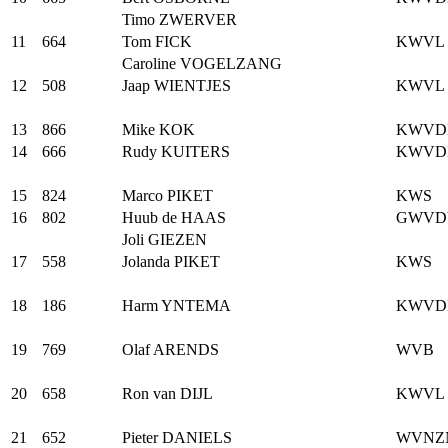
Timo ZWERVER
11
664
Tom FICK
KWVL
Caroline VOGELZANG
12
508
Jaap WIENTJES
KWVL
13
866
Mike KOK
KWVD
14
666
Rudy KUITERS
KWVD
15
824
Marco PIKET
KWS
16
802
Huub de HAAS
GWVD
Joli GIEZEN
17
558
Jolanda PIKET
KWS
18
186
Harm YNTEMA
KWVD
19
769
Olaf ARENDS
WVB
20
658
Ron van DIJL
KWVL
21
652
Pieter DANIELS
WVNZ