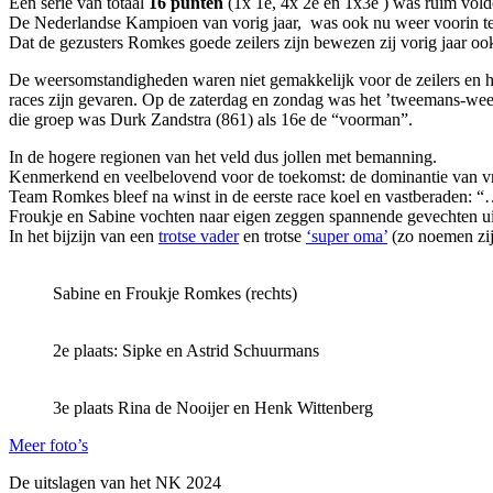
Een serie van totaal
16
punten
(1x 1e, 4x 2e en 1x3e ) was ruim vol
De Nederlandse Kampioen van vorig jaar, was ook nu weer voorin t
Dat de gezusters Romkes goede zeilers zijn bewezen zij vorig jaar oo
De weersomstandigheden waren niet gemakkelijk voor de zeilers en h
races zijn gevaren. Op de zaterdag en zondag was het ’tweemans-weer’.
die groep was Durk Zandstra (861) als 16e de “voorman”.
In de hogere regionen van het veld dus jollen met bemanning.
Kenmerkend en veelbelovend voor de toekomst: de dominantie van v
Team Romkes bleef na winst in de eerste race koel en vastberaden: “
Froukje en Sabine vochten naar eigen zeggen spannende gevechten uit
In het bijzijn van een
trotse vader
en trotse
‘super oma’
(zo noemen zi
Sabine en Froukje Romkes (rechts)
2e plaats: Sipke en Astrid Schuurmans
3e plaats Rina de Nooijer en Henk Wittenberg
Meer foto’s
De uitslagen van het NK 2024