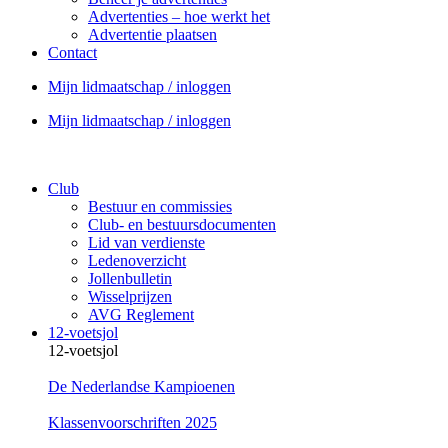
Advertenties – hoe werkt het
Advertentie plaatsen
Contact
Mijn lidmaatschap / inloggen
Mijn lidmaatschap / inloggen
Club
Bestuur en commissies
Club- en bestuursdocumenten
Lid van verdienste
Ledenoverzicht
Jollenbulletin
Wisselprijzen
AVG Reglement
12-voetsjol
12-voetsjol
De Nederlandse Kampioenen
Klassenvoorschriften 2025