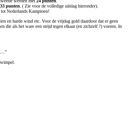
e tweede werden met
24
punten
.
33 punten
. ( Zie voor de volledige uitslag hieronder).
nd tot Nederlands Kampioen!
n en harde wind etc. Voor de vrijdag gold daardoor dat er geen
die als het ware een strijd tegen elkaar (en zichzelf ?) voeren. In
en…”
swimpel.