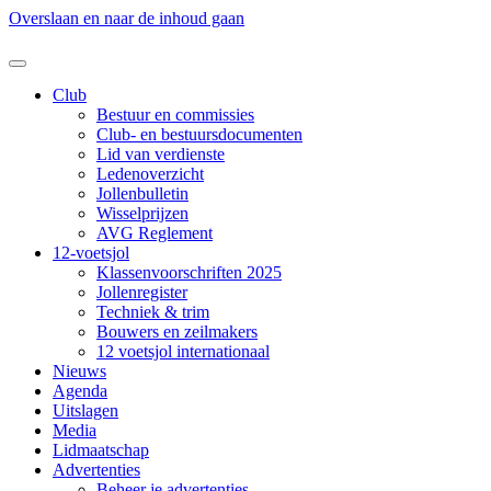
Overslaan en naar de inhoud gaan
Club
Bestuur en commissies
Club- en bestuursdocumenten
Lid van verdienste
Ledenoverzicht
Jollenbulletin
Wisselprijzen
AVG Reglement
12-voetsjol
Klassenvoorschriften 2025
Jollenregister
Techniek & trim
Bouwers en zeilmakers
12 voetsjol internationaal
Nieuws
Agenda
Uitslagen
Media
Lidmaatschap
Advertenties
Beheer je advertenties