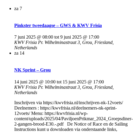
za
7
Pinkster tweedaagse – GWS & KWV Frisia
7 juni 2025 @ 08:00
tot
9 juni 2025 @ 17:00
KWV Frisia
Pr. Wilhelminastraat 3, Grou, Friesland,
Netherlands
za
14
NK Sprint – Grou
14 juni 2025 @ 10:00
tot
15 juni 2025 @ 17:00
KWV Frisia
Pr. Wilhelminastraat 3, Grou, Friesland,
Netherlands
Inschrijven via https://kwvfrisia.nl/inschrijven-nk-12voets/
Deelnemers : https://kwvfrisia.nl/deelnemers-nk-sprint-
12voets/ Menu: https://kwvfrisia.nl/wp-
content/uploads/2025/04/PaviljoenPrikmar_2024_Groepsdiner-
2-gangen-brood-E30.-.pdf De Notice of Race en de Sailing
Instructions kunt u downloaden via onderstaande links,