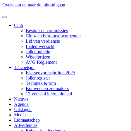
Overslaan en naar de inhoud gaan
Club
Bestuur en commissies
Club- en bestuursdocumenten
Lid van verdienste
Ledenoverzicht
Jollenbulletin
Wisselprijzen
AVG Reglement
12-voetsjol
Klassenvoorschriften 2025
Jollenregister
Techniek & trim
Bouwers en zeilmakers
12 voetsjol internationaal
Nieuws
Agenda
Uitslagen
Media
Lidmaatschap
Advertenties
Beheer je advertenties