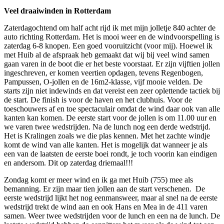
Veel draaiwinden in Rotterdam
Zaterdagochtend om half acht rijd ik met mijn jolletje 840 achter de
auto richting Rotterdam. Het is mooi weer en de windvoorspelling is
zaterdag 6-8 knopen. Een goed vooruitzicht (voor mij). Hoewel ik
met Huib al de afspraak heb gemaakt dat wij bij veel wind samen
gaan varen in de boot die er het beste voorstaat. Er zijn vijftien jollen
ingeschreven, er komen veertien opdagen, tevens Regenbogen,
Pampussen, O-jollen en de 16m2-klasse, vijf mooie velden. De
starts zijn niet indewinds en dat vereist een zeer oplettende tactiek bij
de start. De finish is voor de haven en het clubhuis. Voor de
toeschouwers af en toe spectaculair omdat de wind daar ook van alle
kanten kan komen. De eerste start voor de jollen is om 11.00 uur en
we varen twee wedstrijden. Na de lunch nog een derde wedstrijd.
Het is Kralingen zoals we die plas kennen. Met het zachte windje
komt de wind van alle kanten. Het is mogelijk dat wanneer je als
een van de laatsten de eerste boei rondt, je toch voorin kan eindigen
en andersom. Dit op zaterdag driemaal!!!
Zondag komt er meer wind en ik ga met Huib (755) mee als
bemanning. Er zijn maar tien jollen aan de start verschenen. De
eerste wedstrijd lijkt het nog eenmansweer, maar al snel na de eerste
wedstrijd trekt de wind aan en ook Hans en Mea in de 411 varen
samen. Weer twee wedstrijden voor de lunch en een na de lunch. De