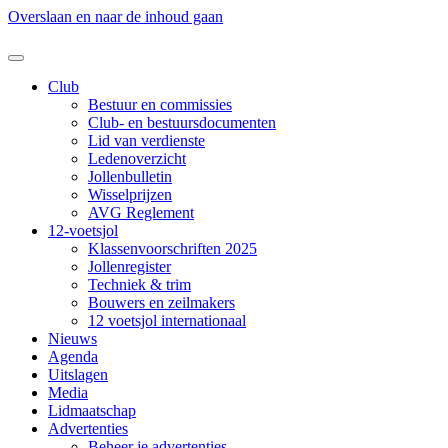
Overslaan en naar de inhoud gaan
Club
Bestuur en commissies
Club- en bestuursdocumenten
Lid van verdienste
Ledenoverzicht
Jollenbulletin
Wisselprijzen
AVG Reglement
12-voetsjol
Klassenvoorschriften 2025
Jollenregister
Techniek & trim
Bouwers en zeilmakers
12 voetsjol internationaal
Nieuws
Agenda
Uitslagen
Media
Lidmaatschap
Advertenties
Beheer je advertenties