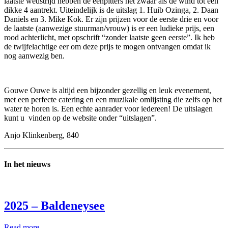
laatste wedstrijd hebben de eenpitters het zwaar als de wind tot een
dikke 4 aantrekt. Uiteindelijk is de uitslag 1. Huib Ozinga, 2. Daan
Daniels en 3. Mike Kok. Er zijn prijzen voor de eerste drie en voor
de laatste (aanwezige stuurman/vrouw) is er een ludieke prijs, een
rood achterlicht, met opschrift “zonder laatste geen eerste”. Ik heb
de twijfelachtige eer om deze prijs te mogen ontvangen omdat ik
nog aanwezig ben.
Gouwe Ouwe is altijd een bijzonder gezellig en leuk evenement,
met een perfecte catering en een muzikale omlijsting die zelfs op het
water te horen is. Een echte aanrader voor iedereen! De uitslagen
kunt u vinden op de website onder “uitslagen”.
Anjo Klinkenberg, 840
In het nieuws
2025 – Baldeneysee
Read more…