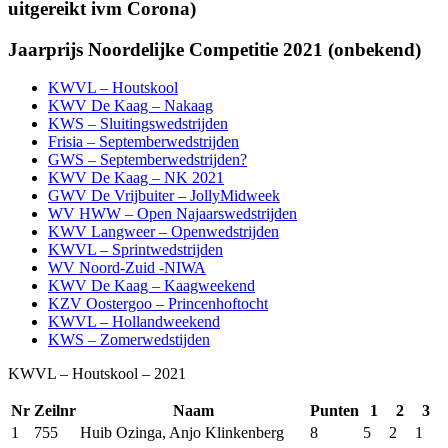
uitgereikt ivm Corona)
Jaarprijs Noordelijke Competitie 2021 (onbekend)
KWVL – Houtskool
KWV De Kaag – Nakaag
KWS – Sluitingswedstrijden
Frisia – Septemberwedstrijden
GWS – Septemberwedstrijden?
KWV De Kaag – NK 2021
GWV De Vrijbuiter – JollyMidweek
WV HWW – Open Najaarswedstrijden
KWV Langweer – Openwedstrijden
KWVL – Sprintwedstrijden
WV Noord-Zuid -NIWA
KWV De Kaag – Kaagweekend
KZV Oostergoo – Princenhoftocht
KWVL – Hollandweekend
KWS – Zomerwedstijden
KWVL – Houtskool – 2021
Nr
Zeilnr
Naam
Punten
1
2
3
1
755
Huib Ozinga, Anjo Klinkenberg
8
5
2
1