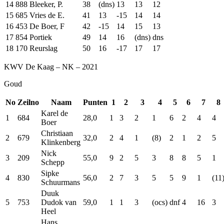
14
888
Bleeker, P.
38
(dns)
13
13
12
15
685
Vries de E.
41
13
-15
14
14
16
453
De Boer, F
42
-15
14
15
13
17
854
Portiek
49
14
16
(dns)
dns
18
170
Reurslag
50
16
-17
17
17
KWV De Kaag – NK – 2021
Goud
No
Zeilno
Naam
Punten
1
2
3
4
5
6
7
8
Karel de
1
684
28,0
1
3
2
1
6
2
4
4
Boer
Christiaan
2
679
32,0
2
4
1
(8)
2
1
2
5
Klinkenberg
Nick
3
209
55,0
9
2
5
3
8
8
5
1
Schepp
Sipke
4
830
56,0
2
7
3
5
5
9
1
(11
Schuurmans
Duuk
5
753
Dudok van
59,0
1
1
3
(ocs)
dnf
4
16
3
Heel
Hans