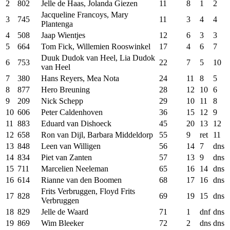
2
802
Jelle de Haas, Jolanda Giezen
11
8
1
2
Jacqueline Francoys, Mary
3
745
11
3
4
4
Plantenga
4
508
Jaap Wientjes
12
6
3
3
5
664
Tom Fick, Willemien Rooswinkel
17
4
6
7
Duuk Dudok van Heel, Lia Dudok
6
753
22
7
5
10
van Heel
7
380
Hans Reyers, Mea Nota
24
11
8
5
8
877
Hero Breuning
28
12
10
6
9
209
Nick Schepp
29
10
11
8
10
606
Peter Caldenhoven
36
15
12
9
11
883
Eduard van Dishoeck
45
20
13
12
12
658
Ron van Dijl, Barbara Middeldorp
55
9
ret
11
13
848
Leen van Willigen
56
14
7
dns
14
834
Piet van Zanten
57
13
9
dns
15
711
Marcelien Neeleman
65
16
14
dns
16
614
Rianne van den Boomen
68
17
16
dns
Frits Verbruggen, Floyd Frits
17
828
69
19
15
dns
Verbruggen
18
829
Jelle de Waard
71
1
dnf
dns
19
869
Wim Bleeker
72
2
dns
dns