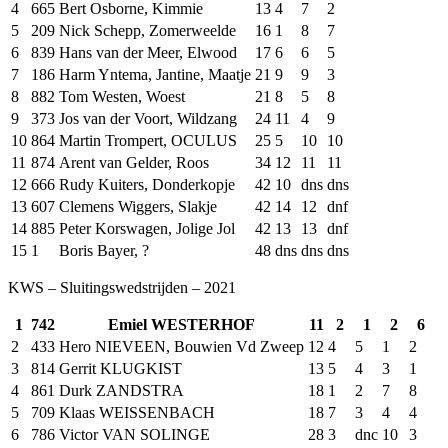
4
665
Bert Osborne, Kimmie
13
4
7
2
5
209
Nick Schepp, Zomerweelde
16
1
8
7
6
839
Hans van der Meer, Elwood
17
6
6
5
7
186
Harm Yntema, Jantine, Maatje
21
9
9
3
8
882
Tom Westen, Woest
21
8
5
8
9
373
Jos van der Voort, Wildzang
24
11
4
9
10
864
Martin Trompert, OCULUS
25
5
10
10
11
874
Arent van Gelder, Roos
34
12
11
11
12
666
Rudy Kuiters, Donderkopje
42
10
dns
dns
13
607
Clemens Wiggers, Slakje
42
14
12
dnf
14
885
Peter Korswagen, Jolige Jol
42
13
13
dnf
15
1
Boris Bayer, ?
48
dns
dns
dns
KWS – Sluitingswedstrijden – 2021
1
742
Emiel WESTERHOF
11
2
1
2
6
2
433
Hero NIEVEEN, Bouwien Vd Zweep
12
4
5
1
2
3
814
Gerrit KLUGKIST
13
5
4
3
1
4
861
Durk ZANDSTRA
18
1
2
7
8
5
709
Klaas WEISSENBACH
18
7
3
4
4
6
786
Victor VAN SOLINGE
28
3
dnc
10
3