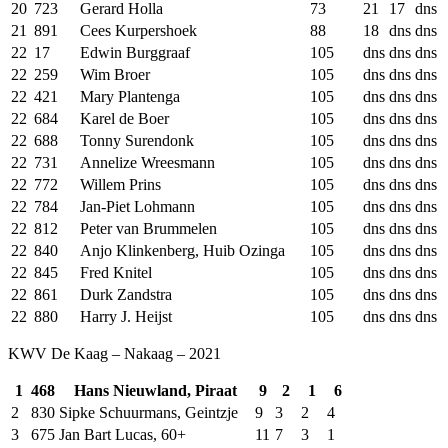
20
723
Gerard Holla
73
21
17
dns
21
891
Cees Kurpershoek
88
18
dns
dns
22
17
Edwin Burggraaf
105
dns
dns
dns
22
259
Wim Broer
105
dns
dns
dns
22
421
Mary Plantenga
105
dns
dns
dns
22
684
Karel de Boer
105
dns
dns
dns
22
688
Tonny Surendonk
105
dns
dns
dns
22
731
Annelize Wreesmann
105
dns
dns
dns
22
772
Willem Prins
105
dns
dns
dns
22
784
Jan-Piet Lohmann
105
dns
dns
dns
22
812
Peter van Brummelen
105
dns
dns
dns
22
840
Anjo Klinkenberg, Huib Ozinga
105
dns
dns
dns
22
845
Fred Knitel
105
dns
dns
dns
22
861
Durk Zandstra
105
dns
dns
dns
22
880
Harry J. Heijst
105
dns
dns
dns
KWV De Kaag – Nakaag – 2021
1
468
Hans Nieuwland, Piraat
9
2
1
6
2
830
Sipke Schuurmans, Geintzje
9
3
2
4
3
675
Jan Bart Lucas, 60+
11
7
3
1