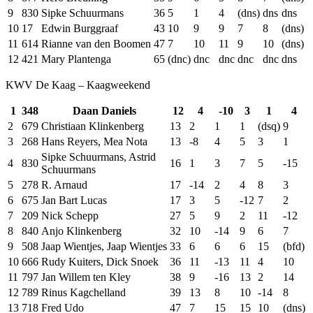
9
830
Sipke Schuurmans
36
5
1
4
(dns)
dns
dns
10
17
Edwin Burggraaf
43
10
9
9
7
8
(dns)
11
614
Rianne van den Boomen
47
7
10
11
9
10
(dns)
12
421
Mary Plantenga
65
(dnc)
dnc
dnc
dnc
dnc
dns
KWV De Kaag – Kaagweekend
1
348
Daan Daniels
12
4
-10
3
1
4
2
679
Christiaan Klinkenberg
13
2
1
1
(dsq)
9
3
268
Hans Reyers, Mea Nota
13
-8
4
5
3
1
Sipke Schuurmans, Astrid
4
830
16
1
3
7
5
-15
Schuurmans
5
278
R. Arnaud
17
-14
2
4
8
3
6
675
Jan Bart Lucas
17
3
5
-12
7
2
7
209
Nick Schepp
27
5
9
2
11
-12
8
840
Anjo Klinkenberg
32
10
-14
9
6
7
9
508
Jaap Wientjes, Jaap Wientjes
33
6
6
6
15
(bfd)
10
666
Rudy Kuiters, Dick Snoek
36
11
-13
11
4
10
11
797
Jan Willem ten Kley
38
9
-16
13
2
14
12
789
Rinus Kagchelland
39
13
8
10
-14
8
13
718
Fred Udo
47
7
15
15
10
(dns)