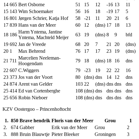
14
665
Bert Osborne
51
15
12
-16
13
11
15
143
Wim Schoemaker
56
16
18
-19
17
5
16
801
Jørgen Schrier, Katja Hof
58
-21
11
20
21
6
17
839
Hans van der Meer
60
12
(dns)
17
18
13
Harm Yntema, Jantine
18
186
63
19
(dns)
8
9
bfd
Yntema, Machteld Meijer
19
692
Jan de Vreede
68
20
7
21
20
(dns)
20
1
Max Behrend
76
17
17
23
19
(dns)
Marcelien Neeleman-
21
711
79
18
(dns)
18
16
dns
Hoogendam
22
607
C.Wiggers
79
-23
19
22
22
16
23
373
Jos van der Voort
80
(dns)
dns
14
12
dns
24
874
Arent van Gelder
103
22
(dns)
dns
dns
dns
25
414
Ed van Cortenberghe
108
(dns)
dns
dns
dns
dns
25
656
Robin Nieboer
108
(dns)
dns
dns
dns
dns
KZV Oostergoo – Princenhoftocht
1.
850
Brave hendrik
Floris van der Meer
Grou
1
2.
674
Gabber
Erik van der Meer
Grou
2
3.
888
Bruin Blauwtje
Pieter Bleeker
Groningen
3