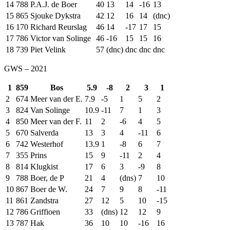
14
788
P.A.J. de Boer
40
13
14
-16
13
15
865
Sjouke Dykstra
42
12
16
14
(dnc)
16
170
Richard Reurslag
46
14
-17
17
15
17
786
Victor van Solinge
46
-16
15
15
16
18
739
Piet Velink
57
(dnc)
dnc
dnc
dnc
GWS – 2021
1
859
Bos
5.9
-8
2
3
1
2
674
Meer van der E.
7.9
-5
1
5
2
3
824
Van Solinge
10.9
-11
7
1
3
4
850
Meer van der F.
11
2
-6
4
5
5
670
Salverda
13
3
4
-11
6
6
742
Westerhof
13.9
1
-8
6
7
7
355
Prins
15
9
-11
2
4
8
814
Klugkist
17
6
3
-9
8
9
788
Boer, de P
21
4
(dns)
7
10
10
867
Boer de W.
24
7
9
8
-11
11
861
Zandstra
27
12
5
10
-15
12
786
Griffioen
33
(dns)
12
12
9
13
787
Hak
36
10
10
-16
16