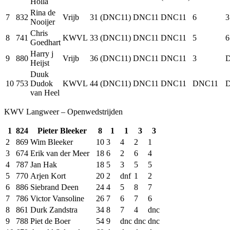
Holla
Rina de
7
832
Vrijb
31
(DNC11)
DNC11
DNC11
6
3
Nooijer
Chris
8
741
KWVL
33
(DNC11)
DNC11
DNC11
5
6
Goedhart
Harry j
9
880
Vrijb
36
(DNC11)
DNC11
DNC11
3
Heijst
Duuk
10
753
Dudok
KWVL
44
(DNC11)
DNC11
DNC11
DNC11
van Heel
KWV Langweer – Openwedstrijden
1
824
Pieter Bleeker
8
1
1
3
3
2
869
Wim Bleeker
10
3
4
2
1
3
674
Erik van der Meer
18
6
2
6
4
4
787
Jan Hak
18
5
3
5
5
5
770
Arjen Kort
20
2
dnf
1
2
6
886
Siebrand Deen
24
4
5
8
7
7
786
Victor Vansoline
26
7
6
7
6
8
861
Durk Zandstra
34
8
7
4
dnc
9
788
Piet de Boer
54
9
dnc
dnc
dnc