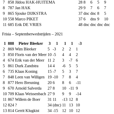
7
858
Jildou HAK-HUITEMA
28
8
6
5
9
8
787
Jan HAK
29
9
7
6
7
9
865
Sjouke DIJKSTRA
37
dnc
dnc
8
5
10
558
Marco PIKET
37
6
dns
9
10
11
685
Erik DE VRIES
48
dnc
dnc
dnc
dnc
Frisia – Septemberwedstrijden – 2021
1
888
Pieter Bleeker
3
1
1
1
-3
2
869
Wim Bleeker
5
-3
2
2
1
3
850
Floris van der Meer
10
-5
4
4
2
4
674
Erik van der Meer
11
2
3
-7
6
5
861
Durk Zandstra
14
4
-6
5
5
6
735
Klaas Koning
15
-7
5
3
7
7
848
Leen van Willigen
19
-10
7
8
4
8
877
Hero Breuning
20
6
8
6
-11
9
670
Arnold Salverda
27
8
10
-11
9
10
709
Klaas Weissenbach
27
9
9
9
-14
11
867
Willem de Boer
31
11
-13
12
8
12
824
?
34
(dnc)
11
13
10
13
814
Gerrit Klugkist
34
-15
12
10
12