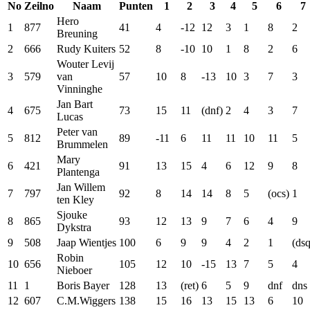
No
Zeilno
Naam
Punten
1
2
3
4
5
6
7
Hero
1
877
41
4
-12
12
3
1
8
2
Breuning
2
666
Rudy Kuiters
52
8
-10
10
1
8
2
6
Wouter Levij
3
579
van
57
10
8
-13
10
3
7
3
Vinninghe
Jan Bart
4
675
73
15
11
(dnf)
2
4
3
7
Lucas
Peter van
5
812
89
-11
6
11
11
10
11
5
Brummelen
Mary
6
421
91
13
15
4
6
12
9
8
Plantenga
Jan Willem
7
797
92
8
14
14
8
5
(ocs)
1
ten Kley
Sjouke
8
865
93
12
13
9
7
6
4
9
Dykstra
9
508
Jaap Wientjes
100
6
9
9
4
2
1
(dsq
Robin
10
656
105
12
10
-15
13
7
5
4
Nieboer
11
1
Boris Bayer
128
13
(ret)
6
5
9
dnf
dns
12
607
C.M.Wiggers
138
15
16
13
15
13
6
10