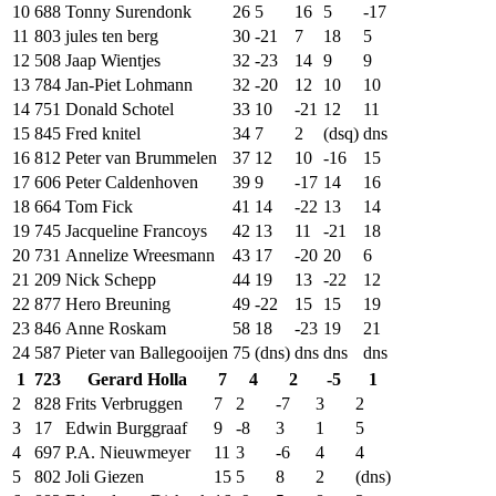
10
688
Tonny Surendonk
26
5
16
5
-17
11
803
jules ten berg
30
-21
7
18
5
12
508
Jaap Wientjes
32
-23
14
9
9
13
784
Jan-Piet Lohmann
32
-20
12
10
10
14
751
Donald Schotel
33
10
-21
12
11
15
845
Fred knitel
34
7
2
(dsq)
dns
16
812
Peter van Brummelen
37
12
10
-16
15
17
606
Peter Caldenhoven
39
9
-17
14
16
18
664
Tom Fick
41
14
-22
13
14
19
745
Jacqueline Francoys
42
13
11
-21
18
20
731
Annelize Wreesmann
43
17
-20
20
6
21
209
Nick Schepp
44
19
13
-22
12
22
877
Hero Breuning
49
-22
15
15
19
23
846
Anne Roskam
58
18
-23
19
21
24
587
Pieter van Ballegooijen
75
(dns)
dns
dns
dns
1
723
Gerard Holla
7
4
2
-5
1
2
828
Frits Verbruggen
7
2
-7
3
2
3
17
Edwin Burggraaf
9
-8
3
1
5
4
697
P.A. Nieuwmeyer
11
3
-6
4
4
5
802
Joli Giezen
15
5
8
2
(dns)