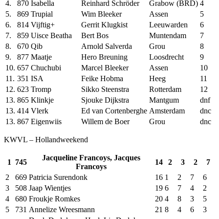
4.
870
Isabella
Reinhard Schröder
Grabow (BRD)
4
5.
869
Trupial
Wim Bleeker
Assen
5
6.
814
Vijftig+
Gerrit Klugkist
Leeuwarden
6
7.
859
Uisce Beatha
Bert Bos
Muntendam
7
8.
670
Qib
Arnold Salverda
Grou
8
9.
877
Maatje
Hero Breuning
Loosdrecht
9
10.
657
Chuchubi
Marcel Bleeker
Assen
10
11.
351
ISA
Feike Hobma
Heeg
11
12.
623
Tromp
Sikko Steenstra
Rotterdam
12
13.
865
Klinkje
Sjouke Dijkstra
Mantgum
dnf
13.
414
Vlerk
Ed van Cortenberghe
Amsterdam
dnc
13.
867
Eigenwiis
Willem de Boer
Grou
dnc
KWVL – Hollandweekend
Jacqueline Francoys, Jacques
1
745
14
2
3
2
7
Francoys
2
669
Patricia Surendonk
16
1
2
7
6
3
508
Jaap Wientjes
19
6
7
4
2
4
680
Froukje Romkes
20
4
8
3
5
5
731
Annelize Wreesmann
21
8
4
6
3