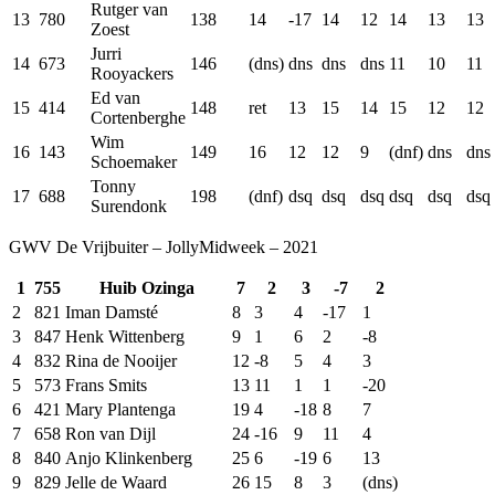
Rutger van
13
780
138
14
-17
14
12
14
13
13
Zoest
Jurri
14
673
146
(dns)
dns
dns
dns
11
10
11
Rooyackers
Ed van
15
414
148
ret
13
15
14
15
12
12
Cortenberghe
Wim
16
143
149
16
12
12
9
(dnf)
dns
dns
Schoemaker
Tonny
17
688
198
(dnf)
dsq
dsq
dsq
dsq
dsq
dsq
Surendonk
GWV De Vrijbuiter – JollyMidweek – 2021
1
755
Huib Ozinga
7
2
3
-7
2
2
821
Iman Damsté
8
3
4
-17
1
3
847
Henk Wittenberg
9
1
6
2
-8
4
832
Rina de Nooijer
12
-8
5
4
3
5
573
Frans Smits
13
11
1
1
-20
6
421
Mary Plantenga
19
4
-18
8
7
7
658
Ron van Dijl
24
-16
9
11
4
8
840
Anjo Klinkenberg
25
6
-19
6
13
9
829
Jelle de Waard
26
15
8
3
(dns)