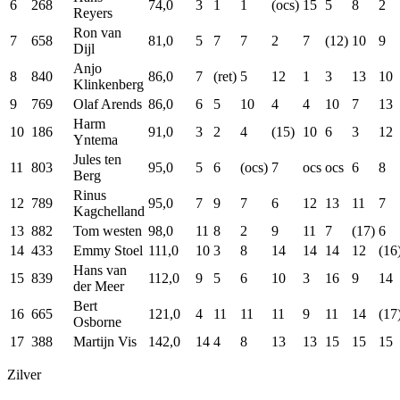
6
268
74,0
3
1
1
(ocs)
15
5
8
2
Reyers
Ron van
7
658
81,0
5
7
7
2
7
(12)
10
9
Dijl
Anjo
8
840
86,0
7
(ret)
5
12
1
3
13
10
Klinkenberg
9
769
Olaf Arends
86,0
6
5
10
4
4
10
7
13
Harm
10
186
91,0
3
2
4
(15)
10
6
3
12
Yntema
Jules ten
11
803
95,0
5
6
(ocs)
7
ocs
ocs
6
8
Berg
Rinus
12
789
95,0
7
9
7
6
12
13
11
7
Kagchelland
13
882
Tom westen
98,0
11
8
2
9
11
7
(17)
6
14
433
Emmy Stoel
111,0
10
3
8
14
14
14
12
(16
Hans van
15
839
112,0
9
5
6
10
3
16
9
14
der Meer
Bert
16
665
121,0
4
11
11
11
9
11
14
(17
Osborne
17
388
Martijn Vis
142,0
14
4
8
13
13
15
15
15
Zilver