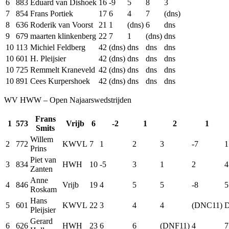
6
883
Eduard van Dishoek
16
-9
5
8
3
7
854
Frans Portiek
17
6
4
7
(dns)
8
636
Roderik van Voorst
21
1
(dns)
6
dns
9
679
maarten klinkenberg
22
7
1
(dns)
dns
10
113
Michiel Feldberg
42
(dns)
dns
dns
dns
10
601
H. Pleijsier
42
(dns)
dns
dns
dns
10
725
Remmelt Kraneveld
42
(dns)
dns
dns
dns
10
891
Cees Kurpershoek
42
(dns)
dns
dns
dns
WV HWW – Open Najaarswedstrijden
Frans
1
573
Vrijb
6
-2
1
2
1
Smits
Willem
2
772
KWVL
7
1
2
3
-7
1
Prins
Piet van
3
834
HWH
10
-5
3
1
2
4
Zanten
Anne
4
846
Vrijb
19
4
5
5
-8
5
Roskam
Hans
5
601
KWVL
22
3
4
4
(DNC11)
Pleijsier
Gerard
6
626
HWH
23
6
6
(DNF11)
4
7