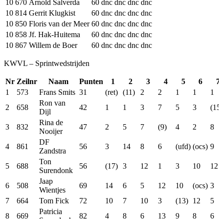
10
670
Arnold Salverda
60
dnc
dnc
dnc
dnc
10
814
Gerrit Klugkist
60
dnc
dnc
dnc
dnc
10
850
Floris van der Meer
60
dnc
dnc
dnc
dnc
10
858
Jf. Hak-Huitema
60
dnc
dnc
dnc
dnc
10
867
Willem de Boer
60
dnc
dnc
dnc
dnc
KWVL – Sprintwedstrijden
Nr
Zeilnr
Naam
Punten
1
2
3
4
5
6
1
573
Frans Smits
31
(ret)
(11)
2
2
1
1
1
Ron van
2
658
42
1
1
3
7
5
3
(1
Dijl
Rina de
3
832
47
2
5
7
(9)
4
2
8
Nooijer
DF
4
861
56
3
14
8
6
(ufd)
(ocs)
9
Zandstra
Ton
5
688
56
(17)
3
12
1
3
10
12
Surendonk
Jaap
6
508
69
14
6
5
12
10
(ocs)
3
Wientjes
7
664
Tom Fick
72
10
7
10
3
(13)
12
5
Patricia
8
669
82
4
8
6
13
9
8
6