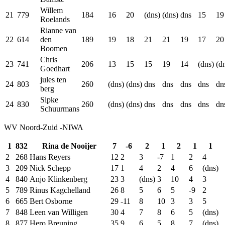
Willem
21
779
184
16
20
(dns)
(dns)
dns
15
19
Roelands
Rianne van
22
614
den
189
19
18
21
21
19
17
20
Boomen
Chris
23
741
206
13
15
15
19
14
(dns)
(d
Goedhart
jules ten
24
803
260
(dns)
(dns)
dns
dns
dns
dns
dn
berg
Sipke
24
830
260
(dns)
(dns)
dns
dns
dns
dns
dn
Schuurmans
WV Noord-Zuid -NIWA
1
832
Rina de Nooijer
7
-6
2
1
2
1
1
2
268
Hans Reyers
12
2
3
-7
1
2
4
3
209
Nick Schepp
17
1
4
2
4
6
(dns)
4
840
Anjo Klinkenberg
23
3
(dns)
3
10
4
3
5
789
Rinus Kagchelland
26
8
5
6
5
-9
2
6
665
Bert Osborne
29
-11
8
10
3
3
5
7
848
Leen van Willigen
30
4
7
8
6
5
(dns)
8
877
Hero Breuning
35
9
6
5
8
7
(dns)