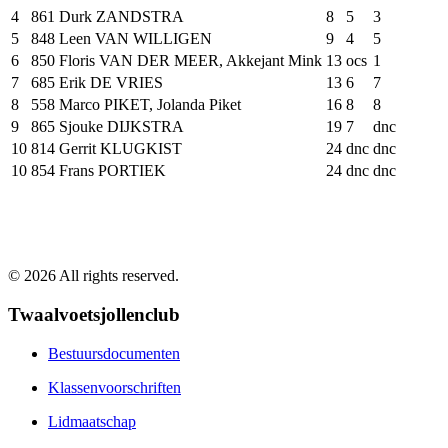
4
861
Durk ZANDSTRA
8
5
3
5
848
Leen VAN WILLIGEN
9
4
5
6
850
Floris VAN DER MEER, Akkejant Mink
13
ocs
1
7
685
Erik DE VRIES
13
6
7
8
558
Marco PIKET, Jolanda Piket
16
8
8
9
865
Sjouke DIJKSTRA
19
7
dnc
10
814
Gerrit KLUGKIST
24
dnc
dnc
10
854
Frans PORTIEK
24
dnc
dnc
©
2026
All rights reserved.
Twaalvoetsjollenclub
Bestuursdocumenten
Klassenvoorschriften
Lidmaatschap