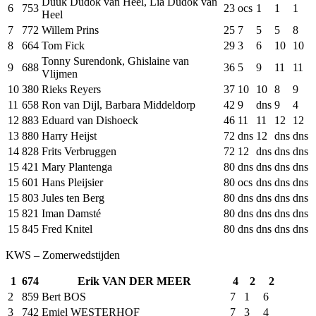
Duuk Dudok van Heel, Lia Dudok van
6
753
23
ocs
1
1
1
Heel
7
772
Willem Prins
25
7
5
5
8
8
664
Tom Fick
29
3
6
10
10
Tonny Surendonk, Ghislaine van
9
688
36
5
9
11
11
Vlijmen
10
380
Rieks Reyers
37
10
10
8
9
11
658
Ron van Dijl, Barbara Middeldorp
42
9
dns
9
4
12
883
Eduard van Dishoeck
46
11
11
12
12
13
880
Harry Heijst
72
dns
12
dns
dns
14
828
Frits Verbruggen
72
12
dns
dns
dns
15
421
Mary Plantenga
80
dns
dns
dns
dns
15
601
Hans Pleijsier
80
ocs
dns
dns
dns
15
803
Jules ten Berg
80
dns
dns
dns
dns
15
821
Iman Damsté
80
dns
dns
dns
dns
15
845
Fred Knitel
80
dns
dns
dns
dns
KWS – Zomerwedstijden
1
674
Erik VAN DER MEER
4
2
2
2
859
Bert BOS
7
1
6
3
742
Emiel WESTERHOF
7
3
4