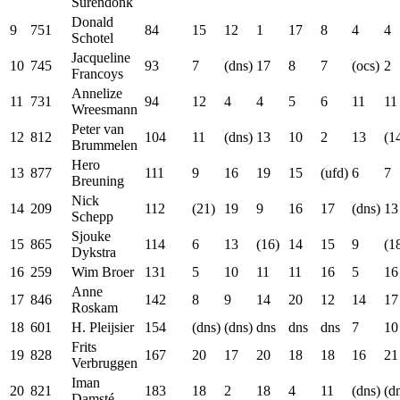
Surendonk
Donald
9
751
84
15
12
1
17
8
4
4
Schotel
Jacqueline
10
745
93
7
(dns)
17
8
7
(ocs)
2
Francoys
Annelize
11
731
94
12
4
4
5
6
11
11
Wreesmann
Peter van
12
812
104
11
(dns)
13
10
2
13
(1
Brummelen
Hero
13
877
111
9
16
19
15
(ufd)
6
7
Breuning
Nick
14
209
112
(21)
19
9
16
17
(dns)
13
Schepp
Sjouke
15
865
114
6
13
(16)
14
15
9
(1
Dykstra
16
259
Wim Broer
131
5
10
11
11
16
5
16
Anne
17
846
142
8
9
14
20
12
14
17
Roskam
18
601
H. Pleijsier
154
(dns)
(dns)
dns
dns
dns
7
10
Frits
19
828
167
20
17
20
18
18
16
21
Verbruggen
Iman
20
821
183
18
2
18
4
11
(dns)
(d
Damsté