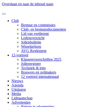
Overslaan en naar de inhoud gaan
Club
Bestuur en commissies
Club- en bestuursdocumenten
Lid van verdienste
Ledenoverzicht
Jollenbulletin
Wisselprijzen
AVG Reglement
12-voetsjol
Klassenvoorschriften 2025
Jollenregister
Techniek & trim
Bouwers en zeilmakers
12 voetsjol internationaal
Nieuws
Agenda
Uitslagen
Media
Lidmaatschap
Advertenties
Beheer je advertenties