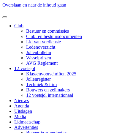
Overslaan en naar de inhoud gaan
Club
Bestuur en commissies
Club- en bestuursdocumenten
Lid van verdienste
Ledenoverzicht
Jollenbulletin
Wisselprijzen
AVG Reglement
12-voetsjol
Klassenvoorschriften 2025
Jollenregister
Techniek & trim
Bouwers en zeilmakers
12 voetsjol internationaal
Nieuws
Agenda
Uitslagen
Media
Lidmaatschap
Advertenties
Beheer je advertenties