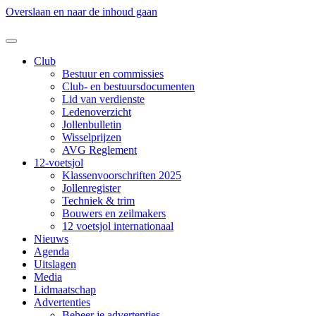
Overslaan en naar de inhoud gaan
Club
Bestuur en commissies
Club- en bestuursdocumenten
Lid van verdienste
Ledenoverzicht
Jollenbulletin
Wisselprijzen
AVG Reglement
12-voetsjol
Klassenvoorschriften 2025
Jollenregister
Techniek & trim
Bouwers en zeilmakers
12 voetsjol internationaal
Nieuws
Agenda
Uitslagen
Media
Lidmaatschap
Advertenties
Beheer je advertenties