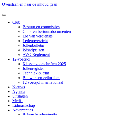
Overslaan en naar de inhoud gaan
Club
Bestuur en commissies
Club- en bestuursdocumenten
Lid van verdienste
Ledenoverzicht
Jollenbulletin
Wisselprijzen
AVG Reglement
12-voetsjol
Klassenvoorschriften 2025
Jollenregister
Techniek & trim
Bouwers en zeilmakers
12 voetsjol internationaal
Nieuws
Agenda
Uitslagen
Media
Lidmaatschap
Advertenties
Beheer je advertenties