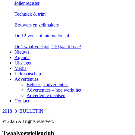
Jollenregister
Techniek & trim
Bouwers en zeilmakers
De 12 voetsjol internationaal
De Twaalfvoetsjol, 110 jaar klasse!
Nieuws
Agenda
Uitslagen
Media
Lidmaatschap
Advertenties
Beheer je advertenties
Advertenties – hoe werkt het
Advertentie plaatsen
Contact
2018_8_BULLETIN
©
2026
All rights reserved.
Twaalvoetsjollenclub