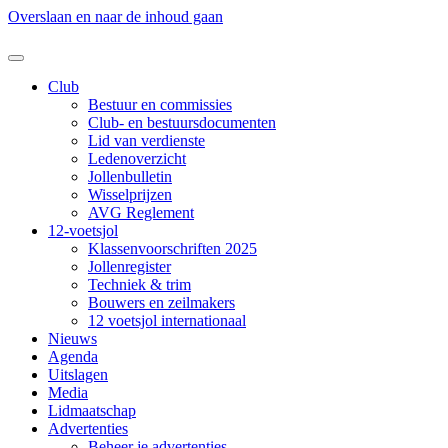
Overslaan en naar de inhoud gaan
Club
Bestuur en commissies
Club- en bestuursdocumenten
Lid van verdienste
Ledenoverzicht
Jollenbulletin
Wisselprijzen
AVG Reglement
12-voetsjol
Klassenvoorschriften 2025
Jollenregister
Techniek & trim
Bouwers en zeilmakers
12 voetsjol internationaal
Nieuws
Agenda
Uitslagen
Media
Lidmaatschap
Advertenties
Beheer je advertenties