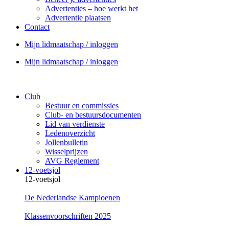
Advertenties – hoe werkt het
Advertentie plaatsen
Contact
Mijn lidmaatschap / inloggen
Mijn lidmaatschap / inloggen
Club
Bestuur en commissies
Club- en bestuursdocumenten
Lid van verdienste
Ledenoverzicht
Jollenbulletin
Wisselprijzen
AVG Reglement
12-voetsjol
12-voetsjol
De Nederlandse Kampioenen
Klassenvoorschriften 2025