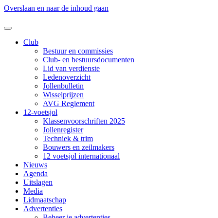
Overslaan en naar de inhoud gaan
Club
Bestuur en commissies
Club- en bestuursdocumenten
Lid van verdienste
Ledenoverzicht
Jollenbulletin
Wisselprijzen
AVG Reglement
12-voetsjol
Klassenvoorschriften 2025
Jollenregister
Techniek & trim
Bouwers en zeilmakers
12 voetsjol internationaal
Nieuws
Agenda
Uitslagen
Media
Lidmaatschap
Advertenties
Beheer je advertenties