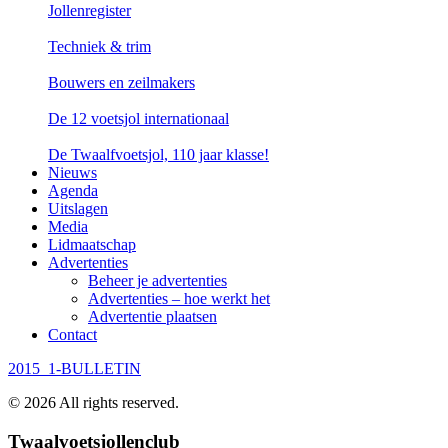
Jollenregister
Techniek & trim
Bouwers en zeilmakers
De 12 voetsjol internationaal
De Twaalfvoetsjol, 110 jaar klasse!
Nieuws
Agenda
Uitslagen
Media
Lidmaatschap
Advertenties
Beheer je advertenties
Advertenties – hoe werkt het
Advertentie plaatsen
Contact
2015_1-BULLETIN
©
2026
All rights reserved.
Twaalvoetsjollenclub