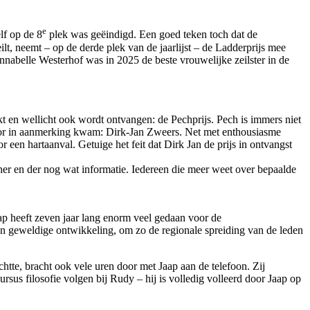
e
lf op de 8
plek was geëindigd. Een goed teken toch dat de
lt, neemt – op de derde plek van de jaarlijst – de Ladderprijs mee
Annabelle Westerhof was in 2025 de beste vrouwelijke zeilster in de
ikt en wellicht ook wordt ontvangen: de Pechprijs. Pech is immers niet
ut voor in aanmerking kwam: Dirk-Jan Zweers. Net met enthousiasme
 een hartaanval. Getuige het feit dat Dirk Jan de prijs in ontvangst
 her en der nog wat informatie. Iedereen die meer weet over bepaalde
aap heeft zeven jaar lang enorm veel gedaan voor de
Een geweldige ontwikkeling, om zo de regionale spreiding van de leden
htte, bracht ook vele uren door met Jaap aan de telefoon. Zij
rsus filosofie volgen bij Rudy – hij is volledig volleerd door Jaap op