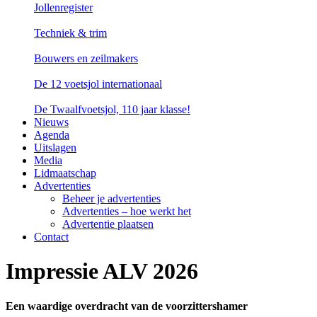
Jollenregister
Techniek & trim
Bouwers en zeilmakers
De 12 voetsjol internationaal
De Twaalfvoetsjol, 110 jaar klasse!
Nieuws
Agenda
Uitslagen
Media
Lidmaatschap
Advertenties
Beheer je advertenties
Advertenties – hoe werkt het
Advertentie plaatsen
Contact
Impressie ALV 2026
Een waardige overdracht van de voorzittershamer