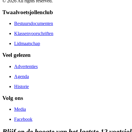
©
2026
All rights reserved.
Twaalvoetsjollenclub
Bestuursdocumenten
Klassenvoorschriften
Lidmaatschap
Veel gelezen
Advertenties
Agenda
Historie
Volg ons
Media
Facebook
Blijf op de hoogte van het laatste 12 voetsjo