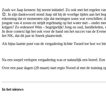
Zoals we Jaap kennen: hij neemt initiatief. Zo ook met het regelen v
😊. In zijn dankwoord stond Jaap stil bij de woelige tijden aan het be
erkenning dat er momenten zijn dat meningen soms wat verschillen: da
jongste van 4 zoons en strijdt regelmatig op het water met – onder mee
krijgen? Zo redeneert Wim – begrijpelijk! Jong en oud, familieleden,
In deze context ligt het ook voor de hand om het succes van de Eve
het NK, dat dit jaar in Sneek plaatsvindt.
Als bijna laatste punt van de vergadering lichtte Tseard toe hoe we b
Na een soepel verlopen vergadering was er natuurlijk een borrel. Een
Over een paar dagen (28 maart) start regio Noord al met de training
In het nieuws