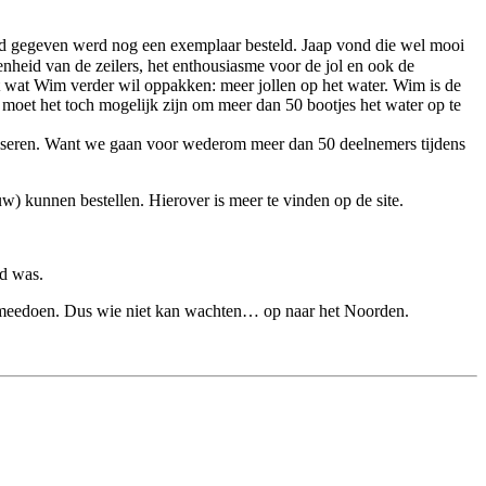
werd gegeven werd nog een exemplaar besteld. Jaap vond die wel mooi
denheid van de zeilers, het enthousiasme voor de jol en ook de
st wat Wim verder wil oppakken: meer jollen op het water. Wim is de
n moet het toch mogelijk zijn om meer dan 50 bootjes het water op te
niseren. Want we gaan voor wederom meer dan 50 deelnemers tijdens
uw) kunnen bestellen. Hierover is meer te vinden op de site.
rd was.
an meedoen. Dus wie niet kan wachten… op naar het Noorden.