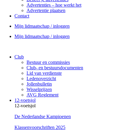
Advertenties – hoe werkt het
Advertentie plaatsen
Contact
Mijn lidmaatschap / inloggen
Mijn lidmaatschap / inloggen
Club
Bestuur en commissies
Club- en bestuursdocumenten
Lid van verdienste
Ledenoverzicht
Jollenbulletin
Wisselprijzen
AVG Reglement
12-voetsjol
12-voetsjol
De Nederlandse Kampioenen
Klassenvoorschriften 2025