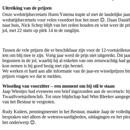
Uitreiking van de prijzen
Onze wedstrijdsecretaris Harm Yntema trapte af met de landelijke jaarp
wedstrijdsecretaris voor velen voordoet hoe het moet 😊. Daan Daniëls
naar huis, Nick Schep blijft van het zeilen houden en wint weer de pr
jol, met 22 starts op plek 14 in de ranglijst.
Tussen de vele prijzen die er beschikbaar zijn voor de 12-voetsjollen
iets om blij mee te zijn. Vorig jaar werd de prijs niet uitgereikt. Di
begonnen in de jol, waarbij hij al enkelen van ons zenuwachtig had gem
kon nemen is hij goed bezig met zijn herstel.
We werken er hard aan alle informatie van de jaar-en wisselprijzen bi
prijzen vragen we dat te melden.
Wisseling van voorzitter – een moment om bij stil te staan
Jaap Wientjes had eveneens een brief ingezonden aan de secretaris: hi
Twaalfvoetsjollenclub. Tot onze blijdschap had Wim Bleeker aangegeve
van het Bestuur te vergroten.
Rudy Kuiters, penningmeester in het Bestuur, maakte Jaap de volledige
bespraken niet alleen de wetenswaardigheden, uitdagingen en het plezi
het onderwerp 😊.