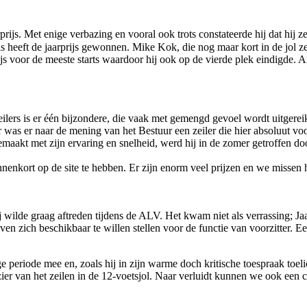
rijs. Met enige verbazing en vooral ook trots constateerde hij dat hij ze
 heeft de jaarprijs gewonnen. Mike Kok, die nog maar kort in de jol zei
ijs voor de meeste starts waardoor hij ook op de vierde plek eindigde. 
zeilers is er één bijzondere, die vaak met gemengd gevoel wordt uitgere
t jaar was er naar de mening van het Bestuur een zeiler die hier absolu
aakt met zijn ervaring en snelheid, werd hij in de zomer getroffen door
nnenkort op de site te hebben. Er zijn enorm veel prijzen en we missen
j wilde graag aftreden tijdens de ALV. Het kwam niet als verrassing; J
n zich beschikbaar te willen stellen voor de functie van voorzitter. 
 periode mee en, zoals hij in zijn warme doch kritische toespraak toelic
er van het zeilen in de 12-voetsjol. Naar verluidt kunnen we ook een cu