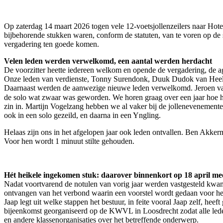
Op zaterdag 14 maart 2026 togen vele 12-voetsjollenzeilers naar H
bijbehorende stukken waren, conform de statuten, van te voren op de 
vergadering ten goede komen.
Velen leden werden verwelkomd, een aantal werden herdacht
De voorzitter heette iedereen welkom en opende de vergadering, de 
Onze leden van verdienste, Tonny Surendonk, Duuk Dudok van Heel 
Daarnaast werden de aanwezige nieuwe leden verwelkomd. Jeroen van Ake
de solo wat zwaar was geworden. We horen graag over een jaar hoe hij
zin in. Martijn Vogelzang hebben we al vaker bij de jollenevenementen
ook in een solo gezeild, en daarna in een Yngling.
Helaas zijn ons in het afgelopen jaar ook leden ontvallen. Ben Akker
Voor hen wordt 1 minuut stilte gehouden.
Hét heikele ingekomen stuk: daarover binnenkort op 18 april me
Nadat voortvarend de notulen van vorig jaar werden vastgesteld kwam
ontvangen van het verbond waarin een voorstel wordt gedaan voor herm
Jaap legt uit welke stappen het bestuur, in feite vooral Jaap zelf, he
bijeenkomst georganiseerd op de KWVL in Loosdrecht zodat alle lede
en andere klassenorganisaties over het betreffende onderwerp.