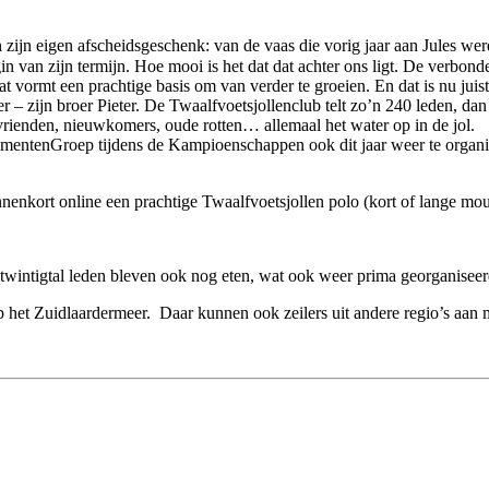
an zijn eigen afscheidsgeschenk: van de vaas die vorig jaar aan Jules 
gin van zijn termijn. Hoe mooi is het dat dat achter ons ligt. De verbon
t vormt een prachtige basis om van verder te groeien. En dat is nu jui
r – zijn broer Pieter. De Twaalfvoetsjollenclub telt zo’n 240 leden, da
 vrienden, nieuwkomers, oude rotten… allemaal het water op in de jol.
nementenGroep tijdens de Kampioenschappen ook dit jaar weer te orga
innenkort online een prachtige Twaalfvoetsjollen polo (kort of lange mo
 twintigtal leden bleven ook nog eten, wat ook weer prima georganisee
 op het Zuidlaardermeer. Daar kunnen ook zeilers uit andere regio’s a