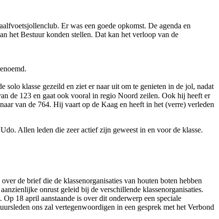
aalfvoetsjollenclub. Er was een goede opkomst. De agenda en
an het Bestuur konden stellen. Dat kan het verloop van de
 genoemd.
lo klasse gezeild en ziet er naar uit om te genieten in de jol, nadat
n de 123 en gaat ook vooral in regio Noord zeilen. Ook hij heeft er
naar van de 764. Hij vaart op de Kaag en heeft in het (verre) verleden
o. Allen leden die zeer actief zijn geweest in en voor de klasse.
over de brief die de klassenorganisaties van houten boten hebben
nzienlijke onrust geleid bij de verschillende klassenorganisaties.
m. Op 18 april aanstaande is over dit onderwerp een speciale
uursleden ons zal vertegenwoordigen in een gesprek met het Verbond