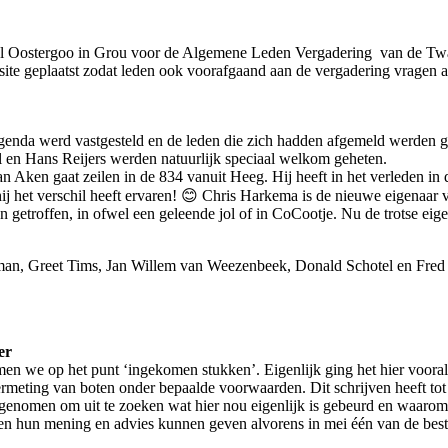
otel Oostergoo in Grou voor de Algemene Leden Vergadering van de Tw
site geplaatst zodat leden ook voorafgaand aan de vergadering vragen a
agenda werd vastgesteld en de leden die zich hadden afgemeld werden
en Hans Reijers werden natuurlijk speciaal welkom geheten.
n gaat zeilen in de 834 vanuit Heeg. Hij heeft in het verleden in de so
 het verschil heeft ervaren! 😊 Chris Harkema is de nieuwe eigenaar va
 getroffen, in ofwel een geleende jol of in CoCootje. Nu de trotse eige
man, Greet Tims, Jan Willem van Weezenbeek, Donald Schotel en Fred Ud
er
en we op het punt ‘ingekomen stukken’. Eigenlijk ging het hier vooral 
eting van boten onder bepaalde voorwaarden. Dit schrijven heeft tot aa
eft genomen om uit te zoeken wat hier nou eigenlijk is gebeurd en waaro
n hun mening en advies kunnen geven alvorens in mei één van de best