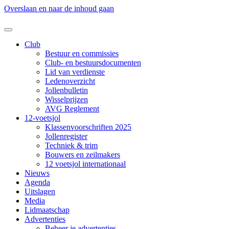
Overslaan en naar de inhoud gaan
Club
Bestuur en commissies
Club- en bestuursdocumenten
Lid van verdienste
Ledenoverzicht
Jollenbulletin
Wisselprijzen
AVG Reglement
12-voetsjol
Klassenvoorschriften 2025
Jollenregister
Techniek & trim
Bouwers en zeilmakers
12 voetsjol internationaal
Nieuws
Agenda
Uitslagen
Media
Lidmaatschap
Advertenties
Beheer je advertenties