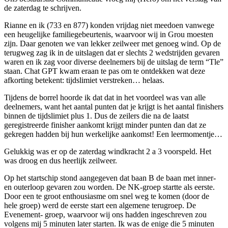
de zaterdag te schrijven.
Rianne en ik (733 en 877) konden vrijdag niet meedoen vanwege
een heugelijke familiegebeurtenis, waarvoor wij in Grou moesten
zijn. Daar genoten we van lekker zeilweer met genoeg wind. Op de
terugweg zag ik in de uitslagen dat er slechts 2 wedstrijden gevaren
waren en ik zag voor diverse deelnemers bij de uitslag de term “Tle”
staan. Chat GPT kwam eraan te pas om te ontdekken wat deze
afkorting betekent: tijdslimiet verstreken… helaas.
Tijdens de borrel hoorde ik dat dat in het voordeel was van alle
deelnemers, want het aantal punten dat je krijgt is het aantal finishers
binnen de tijdslimiet plus 1. Dus de zeilers die na de laatst
geregistreerde finisher aankomt krijgt minder punten dan dat ze
gekregen hadden bij hun werkelijke aankomst! Een leermomentje…
Gelukkig was er op de zaterdag windkracht 2 a 3 voorspeld. Het
was droog en dus heerlijk zeilweer.
Op het startschip stond aangegeven dat baan B de baan met inner-
en outerloop gevaren zou worden. De NK-groep startte als eerste.
Door een te groot enthousiasme om snel weg te komen (door de
hele groep) werd de eerste start een algemene terugroep. De
Evenement- groep, waarvoor wij ons hadden ingeschreven zou
volgens mij 5 minuten later starten. Ik was de enige die 5 minuten