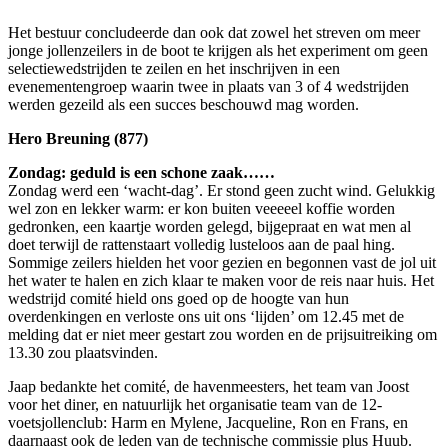
Het bestuur concludeerde dan ook dat zowel het streven om meer
jonge jollenzeilers in de boot te krijgen als het experiment om geen
selectiewedstrijden te zeilen en het inschrijven in een
evenementengroep waarin twee in plaats van 3 of 4 wedstrijden
werden gezeild als een succes beschouwd mag worden.
Hero Breuning (877)
Zondag: geduld is een schone zaak……
Zondag werd een ‘wacht-dag’. Er stond geen zucht wind. Gelukkig
wel zon en lekker warm: er kon buiten veeeeel koffie worden
gedronken, een kaartje worden gelegd, bijgepraat en wat men al
doet terwijl de rattenstaart volledig lusteloos aan de paal hing.
Sommige zeilers hielden het voor gezien en begonnen vast de jol uit
het water te halen en zich klaar te maken voor de reis naar huis. Het
wedstrijd comité hield ons goed op de hoogte van hun
overdenkingen en verloste ons uit ons ‘lijden’ om 12.45 met de
melding dat er niet meer gestart zou worden en de prijsuitreiking om
13.30 zou plaatsvinden.
Jaap bedankte het comité, de havenmeesters, het team van Joost
voor het diner, en natuurlijk het organisatie team van de 12-
voetsjollenclub: Harm en Mylene, Jacqueline, Ron en Frans, en
daarnaast ook de leden van de technische commissie plus Huub.