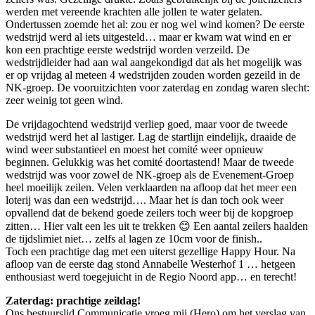
werden met vereende krachten alle jollen te water gelaten.
Ondertussen zoemde het al: zou er nog wel wind komen? De eerste
wedstrijd werd al iets uitgesteld… maar er kwam wat wind en er
kon een prachtige eerste wedstrijd worden verzeild. De
wedstrijdleider had aan wal aangekondigd dat als het mogelijk was
er op vrijdag al meteen 4 wedstrijden zouden worden gezeild in de
NK-groep. De vooruitzichten voor zaterdag en zondag waren slecht:
zeer weinig tot geen wind.
De vrijdagochtend wedstrijd verliep goed, maar voor de tweede
wedstrijd werd het al lastiger. Lag de startlijn eindelijk, draaide de
wind weer substantieel en moest het comité weer opnieuw
beginnen. Gelukkig was het comité doortastend! Maar de tweede
wedstrijd was voor zowel de NK-groep als de Evenement-Groep
heel moeilijk zeilen. Velen verklaarden na afloop dat het meer een
loterij was dan een wedstrijd…. Maar het is dan toch ook weer
opvallend dat de bekend goede zeilers toch weer bij de kopgroep
zitten… Hier valt een les uit te trekken 😊 Een aantal zeilers haalden
de tijdslimiet niet… zelfs al lagen ze 10cm voor de finish..
Toch een prachtige dag met een uiterst gezellige Happy Hour. Na
afloop van de eerste dag stond Annabelle Westerhof 1 … hetgeen
enthousiast werd toegejuicht in de Regio Noord app… en terecht!
Zaterdag: prachtige zeildag!
Ons bestuurslid Communicatie vroeg mij (Hero) om het verslag van