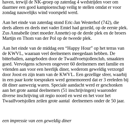
haven, terwijl de NK-groep op zaterdag 4 wedstrijden voer om
daarmee een goed kampioenschap veilig te stellen omdat er voor
zondag nauwelijks wind voorspeld werd.
Aan het einde van zaterdag stond Eric-Jan Westerhof (742), die
deels alleen en deels met vader Emiel had gezeild, op de eerste plek.
Zus Annabelle (met moeder Annette) op de derde plek en de broers
Martijn en Thom van der Pol op de tweede plek.
Aan het einde van de middag een “Happy Hour” op het terras van
de KWVL, waaraan veel deelnemers meegedaan hebben. De
bitterballen, aangeboden door de Twaalfvoetsjollenclub, smaakten
goed. Vervolgens schoven ongeveer 60 deelnemers met familie en
vrienden aan voor een heerlijk diner, wederom geweldig verzorgd
door Joost en zijn team van de KWVL. Een gezellige sfeer, waarbij
in een paar korte toespraken werd gememoreerd dat er 3 ereleden bij
dit diner aanwezig waren. Speciale aandacht werd er geschonken
aan het grote aantal deelnemers (51 inschrijvingen) waaronder
diverse inschrijving uit regio noord en west en het voor het
Twaalfvoetsjollen zeilen grote aantal deelnemers onder de 50 jaar.
een impressie van een geweldig diner