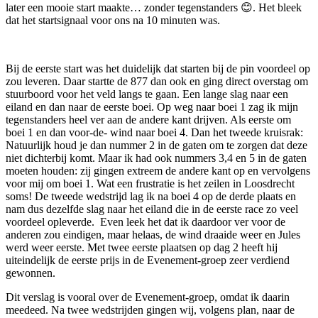
later een mooie start maakte… zonder tegenstanders 😊. Het bleek
dat het startsignaal voor ons na 10 minuten was.
Bij de eerste start was het duidelijk dat starten bij de pin voordeel op
zou leveren. Daar startte de 877 dan ook en ging direct overstag om
stuurboord voor het veld langs te gaan. Een lange slag naar een
eiland en dan naar de eerste boei. Op weg naar boei 1 zag ik mijn
tegenstanders heel ver aan de andere kant drijven. Als eerste om
boei 1 en dan voor-de- wind naar boei 4. Dan het tweede kruisrak:
Natuurlijk houd je dan nummer 2 in de gaten om te zorgen dat deze
niet dichterbij komt. Maar ik had ook nummers 3,4 en 5 in de gaten
moeten houden: zij gingen extreem de andere kant op en vervolgens
voor mij om boei 1. Wat een frustratie is het zeilen in Loosdrecht
soms! De tweede wedstrijd lag ik na boei 4 op de derde plaats en
nam dus dezelfde slag naar het eiland die in de eerste race zo veel
voordeel opleverde. Even leek het dat ik daardoor ver voor de
anderen zou eindigen, maar helaas, de wind draaide weer en Jules
werd weer eerste. Met twee eerste plaatsen op dag 2 heeft hij
uiteindelijk de eerste prijs in de Evenement-groep zeer verdiend
gewonnen.
Dit verslag is vooral over de Evenement-groep, omdat ik daarin
meedeed. Na twee wedstrijden gingen wij, volgens plan, naar de