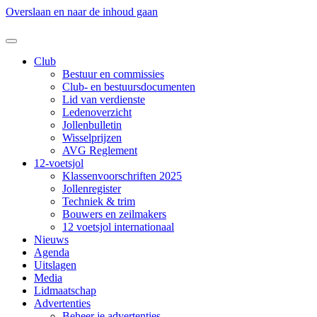
Overslaan en naar de inhoud gaan
Club
Bestuur en commissies
Club- en bestuursdocumenten
Lid van verdienste
Ledenoverzicht
Jollenbulletin
Wisselprijzen
AVG Reglement
12-voetsjol
Klassenvoorschriften 2025
Jollenregister
Techniek & trim
Bouwers en zeilmakers
12 voetsjol internationaal
Nieuws
Agenda
Uitslagen
Media
Lidmaatschap
Advertenties
Beheer je advertenties