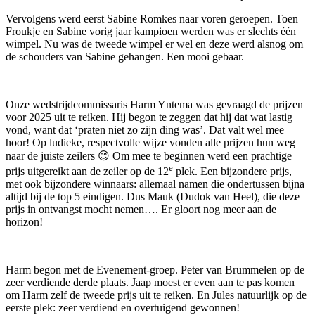
Vervolgens werd eerst Sabine Romkes naar voren geroepen. Toen
Froukje en Sabine vorig jaar kampioen werden was er slechts één
wimpel. Nu was de tweede wimpel er wel en deze werd alsnog om
de schouders van Sabine gehangen. Een mooi gebaar.
Onze wedstrijdcommissaris Harm Yntema was gevraagd de prijzen
voor 2025 uit te reiken. Hij begon te zeggen dat hij dat wat lastig
vond, want dat ‘praten niet zo zijn ding was’. Dat valt wel mee
hoor! Op ludieke, respectvolle wijze vonden alle prijzen hun weg
naar de juiste zeilers 😊 Om mee te beginnen werd een prachtige
e
prijs uitgereikt aan de zeiler op de 12
plek. Een bijzondere prijs,
met ook bijzondere winnaars: allemaal namen die ondertussen bijna
altijd bij de top 5 eindigen. Dus Mauk (Dudok van Heel), die deze
prijs in ontvangst mocht nemen…. Er gloort nog meer aan de
horizon!
Harm begon met de Evenement-groep. Peter van Brummelen op de
zeer verdiende derde plaats. Jaap moest er even aan te pas komen
om Harm zelf de tweede prijs uit te reiken. En Jules natuurlijk op de
eerste plek: zeer verdiend en overtuigend gewonnen!