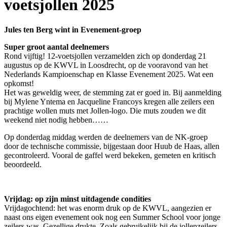
voetsjollen 2025
Jules ten Berg wint in Evenement-groep
Super groot aantal deelnemers
Rond vijftig! 12-voetsjollen verzamelden zich op donderdag 21
augustus op de KWVL in Loosdrecht, op de vooravond van het
Nederlands Kampioenschap en Klasse Evenement 2025. Wat een
opkomst!
Het was geweldig weer, de stemming zat er goed in. Bij aanmelding
bij Mylene Yntema en Jacqueline Francoys kregen alle zeilers een
prachtige wollen muts met Jollen-logo. Die muts zouden we dit
weekend niet nodig hebben……
Op donderdag middag werden de deelnemers van de NK-groep
door de technische commissie, bijgestaan door Huub de Haas, allen
gecontroleerd. Vooral de gaffel werd bekeken, gemeten en kritisch
beoordeeld.
Vrijdag: op zijn minst uitdagende condities
Vrijdagochtend: het was enorm druk op de KWVL, aangezien er
naast ons eigen evenement ook nog een Summer School voor jonge
zeilers was. Gezellige drukte. Zoals gebruikelijk bij de jollenzeilers